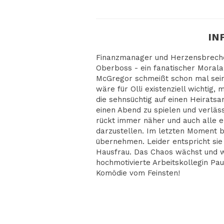
IN
Finanzmanager und Herzensbrecher
Oberboss - ein fanatischer Moral
McGregor schmeißt schon mal seine
wäre für Olli existenziell wichtig, 
die sehnsüchtig auf einen Heiratsan
einen Abend zu spielen und verlä
rückt immer näher und auch alle e
darzustellen. Im letzten Moment bi
übernehmen. Leider entspricht sie
Hausfrau. Das Chaos wächst und wä
hochmotivierte Arbeitskollegin Pau
Komödie vom Feinsten!
RECHT & ORDNU