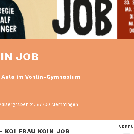
OIN JOB
, Aula im Vöhlin-Gymnasium
Kaisergraben 21
,
87700
Memmingen
VERFÜ
– KOI FRAU KOIN JOB