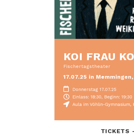
KOI FRAU K
Fischertagstheater
17.07.25 in Memmingen
Donnerstag 17.07.25
Einlass: 18:30, Beginn: 19:30
Aula im Vöhlin-Gymnasium
,
TICKETS 