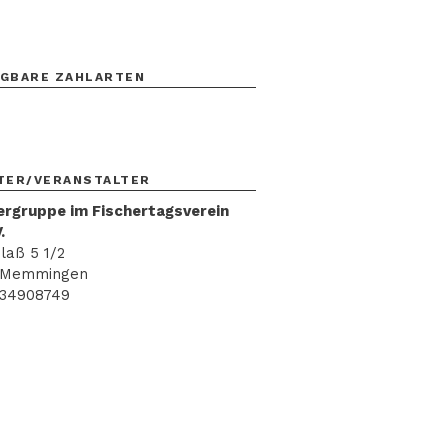
GBARE ZAHLARTEN
TER/VERANSTALTER
rgruppe im Fischertagsverein
.
laß 5 1/2
 Memmingen
34908749