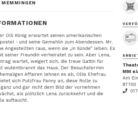
MEMMINGEN
FORMATIONEN
VERFÜ
 Olli König erwartet seinen amerikanischen
apostel - und seine Gemahlin zum Abendessen. Mr.
 Angestellten raus, wenn sie „in Sünde” leben. Es
mit seiner Freundin verheiratet zu sein. Aber Lena,
ANBIE
trag wartet, weigert sich, die treue Gattin für
Theate
sst wutentbrannt das Haus. Der Besuchstermin
MM e.V
hemaligen Affairen lehnen es ab, Ollis Ehefrau
Am Ein
etet sich Putzfrau Fanny an, diese Rolle zu
87700
 ganz und gar nicht dem Bild der vornehmen
017
chst, als plötzlich Lena zurückkehrt und die
la auftaucht.
NG
FRAGEN ZUR