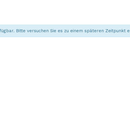
ügbar. Bitte versuchen Sie es zu einem späteren Zeitpunkt e
NG
FRAGEN ZUR
BESTELLUNG?
tickettoaster Support
Tel.: +49 561 350 296 28 - 0
hallo@tickettoaster.de